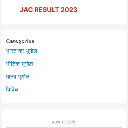
e
t
i
t
e
JAC RESULT 2023
b
t
l
s
g
o
e
A
r
o
r
p
a
k
p
m
Categories
भारत का भूगोल
भौतिक भूगोल
मानव भूगोल
विविध
August 2026