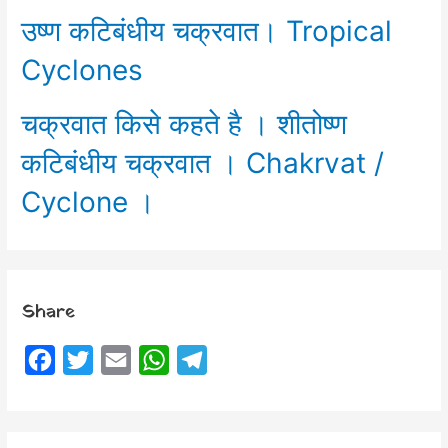
उष्ण कटिबंधीय चक्रवात। Tropical
Cyclones
चक्रवात किसे कहते है । शीतोष्ण
कटिबंधीय चक्रवात । Chakrvat /
Cyclone ।
Share
F
T
E
W
T
a
w
m
h
e
c
i
a
a
l