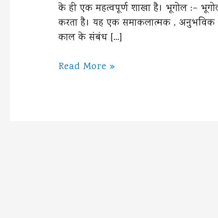
के ही एक महत्वपूर्ण शाखा है। भूगोल :– भूग
करता है। यह एक समाकलात्मक , अनुभविक , व्
काल के संबंध […]
मानव
Read More »
भूगोल
क्या
है।
Manav
Bhugol