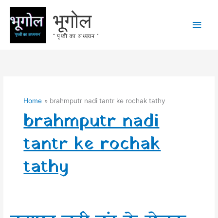
Skip
भूगोल
to
Main
content
" पृथ्वी का अध्ययन "
Men
Home
brahmputr nadi tantr ke rochak tathy
brahmputr nadi
tantr ke rochak
tathy