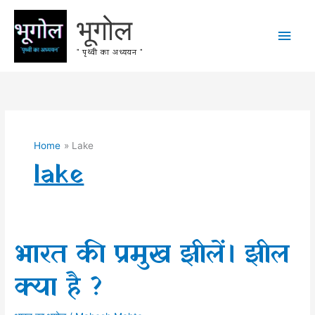
Skip
भूगोल
to
Main
content
" पृथ्वी का अध्ययन "
Men
Home
Lake
lake
भारत की प्रमुख झीलें। झील
क्या है ?