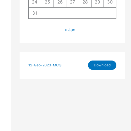
24
25
26
27
28
29
30
31
« Jan
12-Geo-2023-MCQ
Download