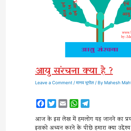
आयु संरचना क्या है ?
Leave a Comment
/
मानव भूगोल
/ By
Mahesh Mah
F
T
E
W
T
a
w
m
h
e
आज के इस लेख में हमलोग यह जानने का प्रय
c
i
a
a
l
इसको अध्यन करने के पीछे हमारा क्या उद्देश्य
e
t
i
t
e