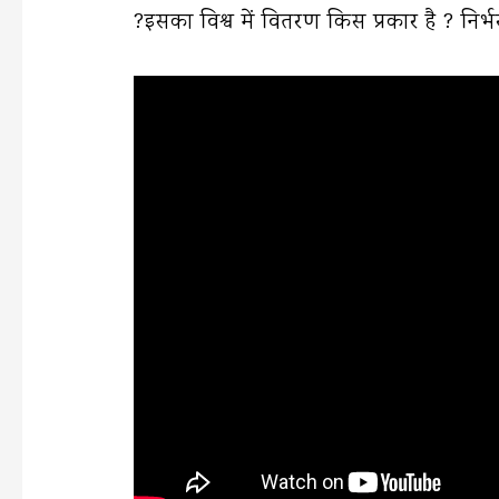
?इसका विश्व में वितरण किस प्रकार है ? निर्भ
b
t
l
s
g
o
e
A
r
o
r
p
a
k
p
m