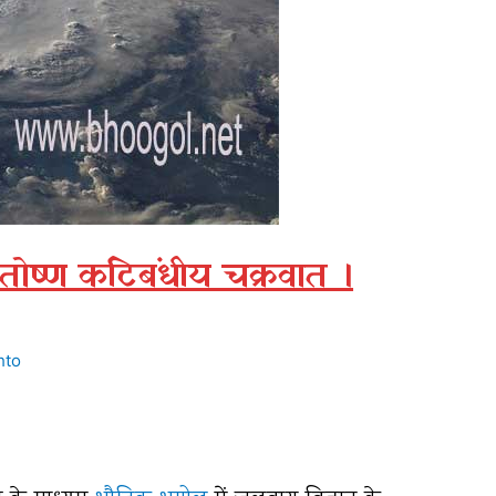
ीतोष्ण कटिबंधीय चक्रवात ।
hto