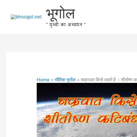
Skip
भूगोल
to
content
" पृथ्वी का अध्ययन "
Home
भौतिक भूगोल
चक्रवात किसे कहते है । शीतोष्