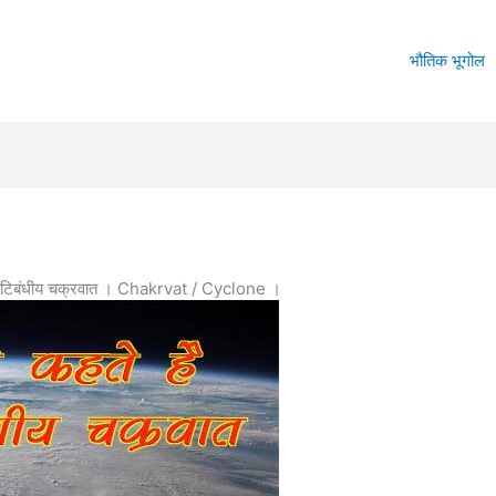
भौतिक भूगोल
ण कटिबंधीय चक्रवात । Chakrvat / Cyclone ।