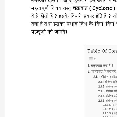
नमस्कार दोस्तों ! आज हमलोग इस ब्लॉग पोस्
c
i
a
a
l
महत्वपूर्ण विषय वस्तु
चक्रवात ( Cyclone )
e
t
i
t
e
कैसे होती है ? इसके कितने प्रकार होते है ?
b
t
l
s
g
क्या है तथा इसका प्रभाव विश्व के किन-किन भ
o
e
A
r
पहलुओं को जानेंगे।
o
r
p
a
k
p
m
Table Of Co
चक्रवात क्या है ?
चक्रवात के प्रकार
1. शीतोष्ण / बहि
शीतोष्ण कटि
शीतोष्ण कट
शीतोष्ण कट
शीतोष्ण क
शीतोष्ण कट
( i )
( ii 
( iii