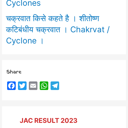
Cyclones
चक्रवात किसे कहते है । शीतोष्ण
कटिबंधीय चक्रवात । Chakrvat /
Cyclone ।
Share
F
T
E
W
T
a
w
m
h
e
c
i
a
a
l
e
t
i
t
e
JAC RESULT 2023
b
t
l
s
g