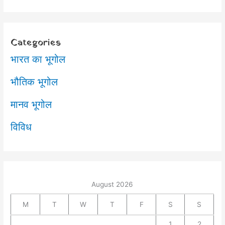
o
e
A
r
o
r
p
a
k
p
m
Categories
भारत का भूगोल
भौतिक भूगोल
मानव भूगोल
विविध
August 2026
M
T
W
T
F
S
S
1
2