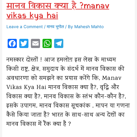
मानव विकास क्या है ?manav
vikas kya hai
Leave a Comment
/
मानव भूगोल
/ By
Mahesh Mahto
F
T
E
W
T
a
w
m
h
e
नमस्कार दोस्तों ! आज हमलोग़ इस लेख के माध्यम
c
i
a
a
l
किसी राष्ट्र, क्षेत्र, समुदाय के संदर्भ में मानव विकास की
e
t
i
t
e
अवधारणा को समझने का प्रयास करेंगे कि, Manav
b
t
l
s
g
Vikas Kya Hai मानव विकास क्या है?, वृद्धि और
o
e
A
r
विकास क्या है?, मानव विकास के स्तंभ कौन-कौन है?,
o
r
p
a
इसके उपागम, मानव विकास सूचकांक , मापन या गणना
k
p
m
कैसे किया जाता है? भारत के साथ-साथ अन्य देशों का
मानव विकास में रैंक क्या है ?