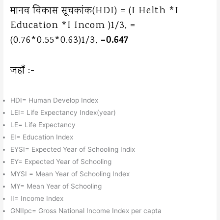
मानव विकास सूचकांक(HDI) = (I Helth *I
Education *I Incom )1/3, =
(0.76*0.55*0.63)1/3, =
0.647
जहाँ :-
HDI= Human Develop Index
LEI= Life Expectancy Index(year)
LE= Life Expectancy
EI= Education Index
EYSI= Expected Year of Schooling Indix
EY= Expected Year of Schooling
MYSI = Mean Year of Schooling Index
MY= Mean Year of Schooling
II= Income Index
GNIIpc= Gross National Income Index per capta