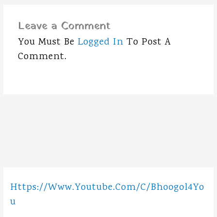
b
t
l
s
g
o
e
A
r
Leave a Comment
o
r
p
a
You Must Be
Logged In
To Post A
k
p
m
Comment.
Https://www.youtube.com/c/Bhoogol4Yo
U