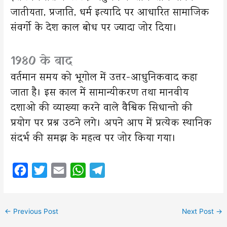
जातीयता, प्रजाति, धर्म इत्यादि पर आधारित सामाजिक
संवर्गो के देश काल बोध पर ज्यादा जोर दिया।
1980 के बाद
वर्तमान समय को भूगोल में उत्तर-आधुनिकवाद कहा
जाता है। इस काल में सामान्यीकरण तथा मानवीय
दशाओ की व्याख्या करने वाले वैश्विक सिधान्तो की
प्रयोग पर प्रश्न उठने लगे। अपने आप में प्रत्येक स्थानिक
संदर्भ की समझ के महत्व पर जोर किया गया।
F
T
E
W
T
a
w
m
h
e
c
i
a
a
l
←
Previous Post
Next Post
→
e
t
i
t
e