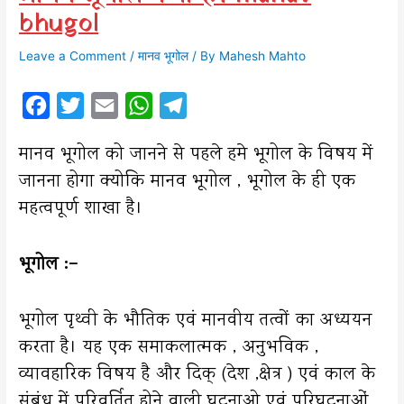
bhugol
Leave a Comment
/
मानव भूगोल
/ By
Mahesh Mahto
F
T
E
W
T
a
w
m
h
e
मानव भूगोल को जानने से पहले हमे भूगोल के विषय में
c
i
a
a
l
जानना होगा क्योकि मानव भूगोल , भूगोल के ही एक
e
t
i
t
e
महत्वपूर्ण शाखा है।
b
t
l
s
g
o
e
A
r
भूगोल :–
o
r
p
a
k
p
m
भूगोल पृथ्वी के भौतिक एवं मानवीय तत्वों का अध्ययन
करता है। यह एक समाकलात्मक , अनुभविक ,
व्यावहारिक विषय है और दिक् (देश ,क्षेत्र ) एवं काल के
संबंध में परिवर्तित होने वाली घटनाओ एवं परिघटनाओं